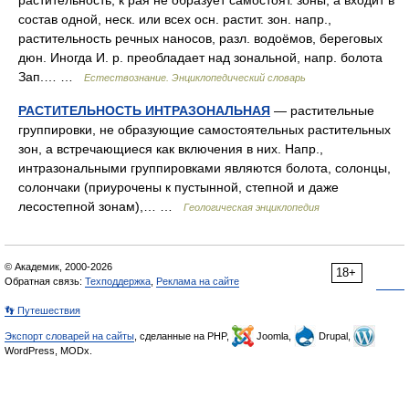
растительность, к рая не образует самостоят. зоны, а входит в
состав одной, неск. или всех осн. растит. зон. напр.,
растительность речных наносов, разл. водоёмов, береговых
дюн. Иногда И. р. преобладает над зональной, напр. болота
Зап.… …
Естествознание. Энциклопедический словарь
РАСТИТЕЛЬНОСТЬ ИНТРАЗОНАЛЬНАЯ
— растительные
группировки, не образующие самостоятельных растительных
зон, а встречающиеся как включения в них. Напр.,
интразональными группировками являются болота, солонцы,
солончаки (приурочены к пустынной, степной и даже
лесостепной зонам),… …
Геологическая энциклопедия
© Академик, 2000-2026
18+
Обратная связь:
Техподдержка
,
Реклама на сайте
👣 Путешествия
Экспорт словарей на сайты
, сделанные на PHP,
Joomla,
Drupal,
WordPress, MODx.