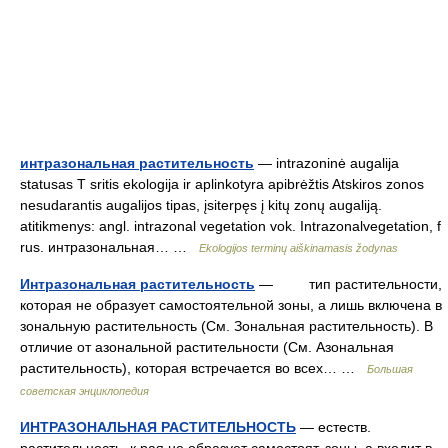
интразональная растительность
— intrazoninė augalija
statusas T sritis ekologija ir aplinkotyra apibrėžtis Atskiros zonos
nesudarantis augalijos tipas, įsiterpęs į kitų zonų augaliją.
atitikmenys: angl. intrazonal vegetation vok. Intrazonalvegetation, f
rus. интразональная… …
Ekologijos terminų aiškinamasis žodynas
Интразональная растительность
— тип растительности,
которая не образует самостоятельной зоны, а лишь включена в
зональную растительность (См. Зональная растительность). В
отличие от азональной растительности (См. Азональная
растительность), которая встречается во всех… …
Большая
советская энциклопедия
ИНТРАЗОНАЛЬНАЯ РАСТИТЕЛЬНОСТЬ
— естеств.